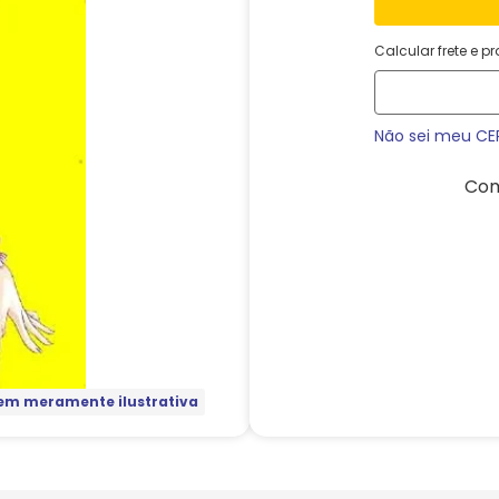
Calcular frete e p
Não sei meu CE
Com
m meramente ilustrativa