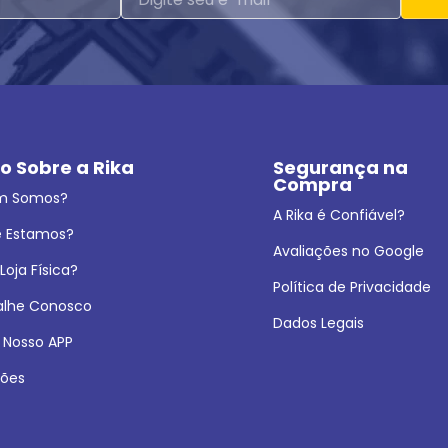
o Sobre a Rika
Segurança na 
Compra
m Somos?
A Rika é Confiável?
 Estamos?
Avaliações no Google
oja Física?
Política de Privacidade
alhe Conosco
Dados Legais
 Nosso APP
ões