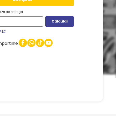
razo de entrega
P
partilhe: