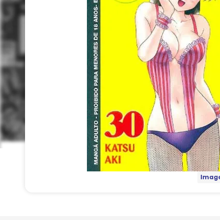
Image