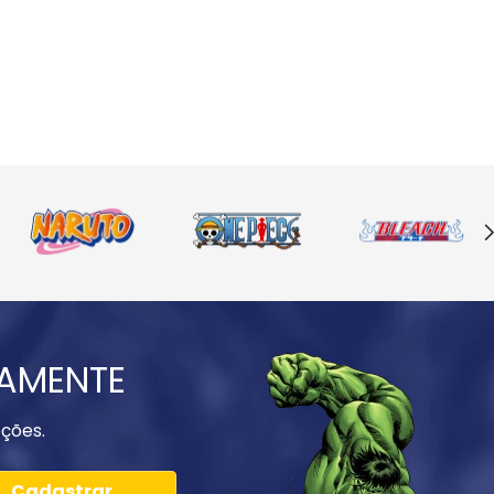
IAMENTE
ções.
Cadastrar