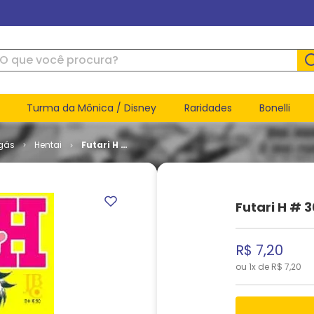
ue você procura?
Turma da Mônica / Disney
Raridades
Bonelli
gás
Hentai
Futari H #
30
Futari H # 3
R$
7
,
20
ou
1
x de
R$
7
,
20