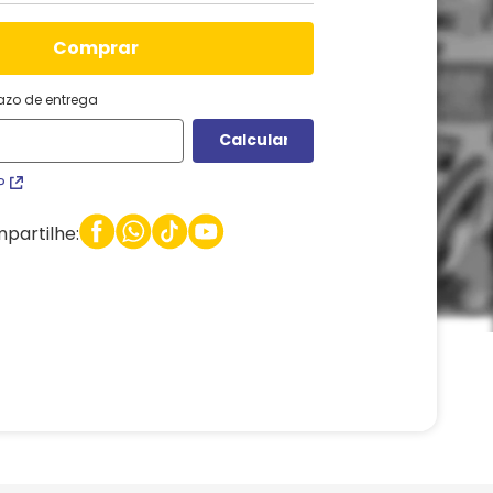
comprar
razo de entrega
P
partilhe: