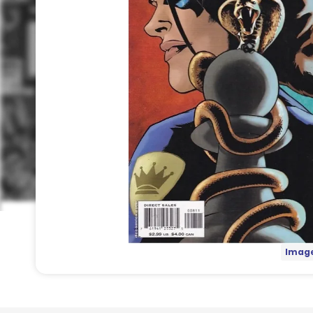
Image