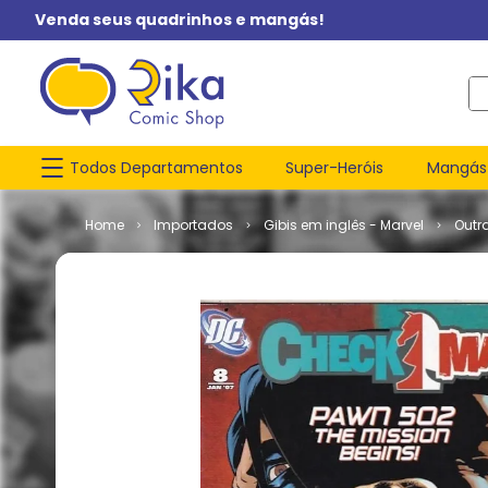
Venda seus quadrinhos e mangás!
O q
Todos Departamentos
Super-Heróis
Mangás
Importados
Gibis em inglês - Marvel
Outr