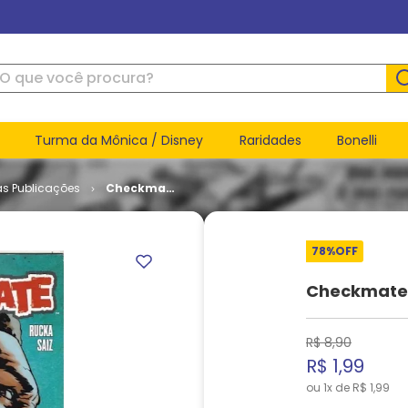
ue você procura?
Turma da Mônica / Disney
Raridades
Bonelli
as Publicações
Checkmate
- Volume 2
# 08
78%
OFF
Checkmate 
R$
8
,
90
R$
1
,
99
ou
1
x de
R$
1
,
99