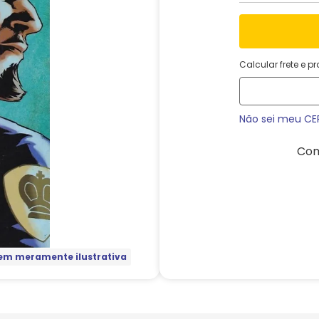
Calcular frete e p
Não sei meu CE
Com
m meramente ilustrativa