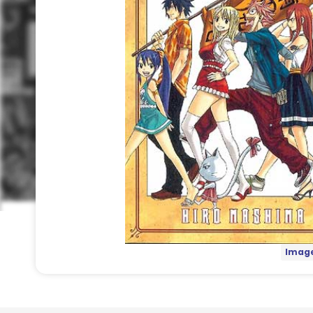
Image