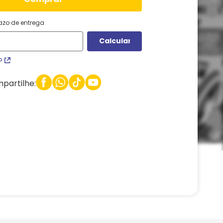
razo de entrega
P
partilhe: