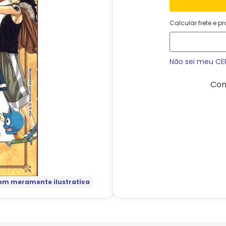
Calcular frete e p
Não sei meu CE
Com
m meramente ilustrativa