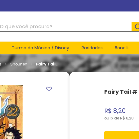
ue você procura?
Turma da Mônica / Disney
Raridades
Bonelli
s
Shounen
Fairy Tail
# 22
Fairy Tail #
R$
8
,
20
ou
1
x de
R$
8
,
20