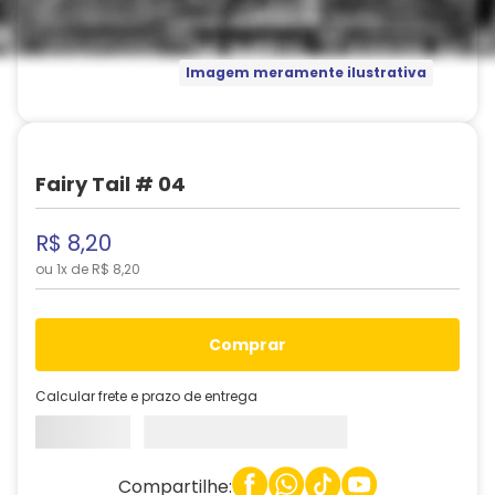
Imagem meramente ilustrativa
Fairy Tail # 04
R$
8
,
20
ou
1
x de
R$
8
,
20
comprar
Calcular frete e prazo de entrega
Compartilhe: