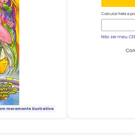
Calcular frete e p
Não sei meu CE
Com
m meramente ilustrativa