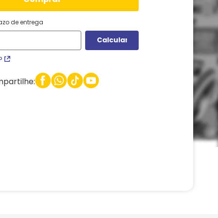
razo de entrega
P
partilhe: