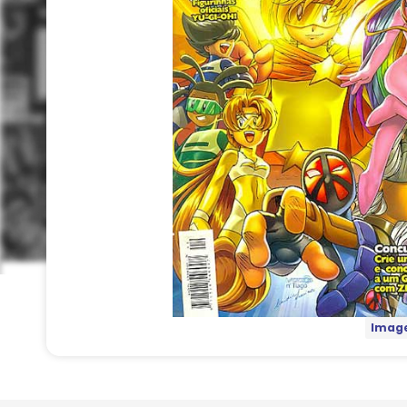
Image