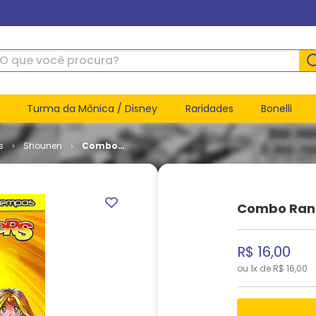
ue você procura?
Turma da Mônica / Disney
Raridades
Bonelli
s
Shounen
Combo
Rangers #
04
Combo Ran
R$
16
,
00
ou
1
x de
R$
16
,
00