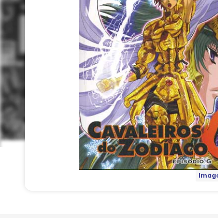
Image