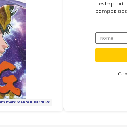
deste produ
campos aba
Com
m meramente ilustrativa