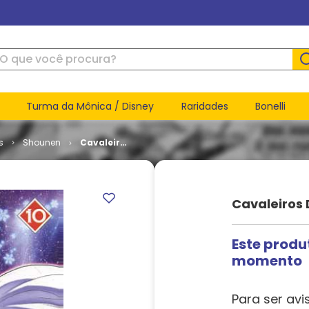
ue você procura?
Turma da Mônica / Disney
Raridades
Bonelli
s
Shounen
Cavaleiros
do
Zodíaco -
Episódio G
# 10
Cavaleiros 
Este produ
momento
Para ser avi