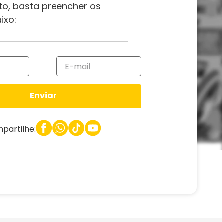
to, basta preencher os
ixo:
Enviar
partilhe: