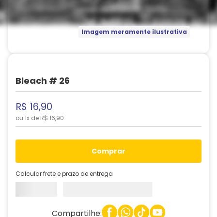
Imagem meramente ilustrativa
Bleach # 26
R$
16
,
90
ou
1
x de
R$
16
,
90
comprar
Calcular frete e prazo de entrega
Compartilhe: