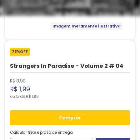
Imagem meramente ilustrativa
78%
OFF
Strangers In Paradise - Volume 2 # 04
R$
8
,
90
R$
1
,
99
ou
1
x de
R$
1
,
99
comprar
Calcular frete e prazo de entrega