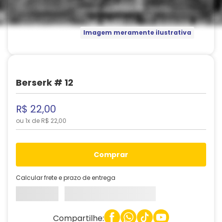
Imagem meramente ilustrativa
Berserk # 12
R$
22
,
00
ou
1
x de
R$
22
,
00
comprar
Calcular frete e prazo de entrega
Compartilhe: