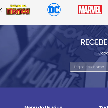
RECEBE
Cada
Menu do Usuário
Tud