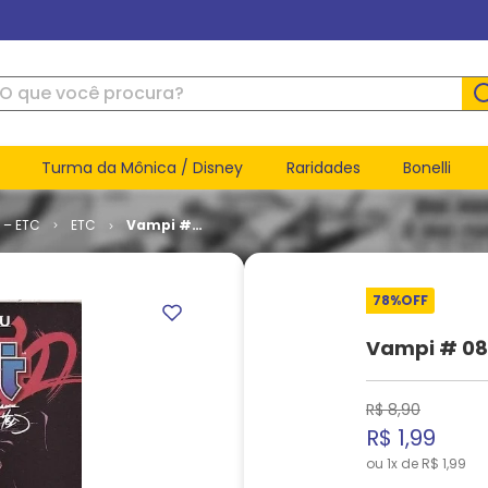
ue você procura?
Turma da Mônica / Disney
Raridades
Bonelli
 – ETC
ETC
Vampi #
08
78%
OFF
Vampi # 08
R$
8
,
90
R$
1
,
99
ou
1
x de
R$
1
,
99