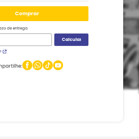
comprar
razo de entrega
P
partilhe: