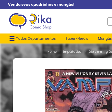
Venda seus quadrinhos e mangás!
O q
Todos Departamentos
Super-Heróis
Mangás
Importados
Gibis em inglês