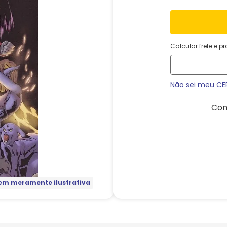
Calcular frete e p
Não sei meu CE
Com
m meramente ilustrativa