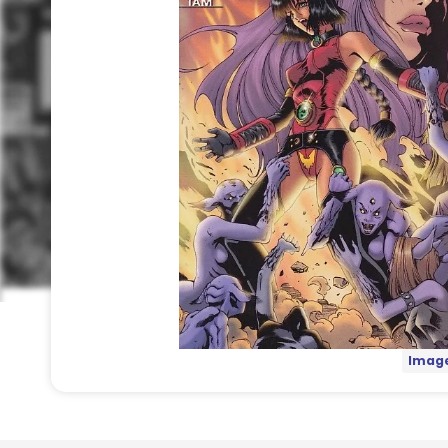
Image