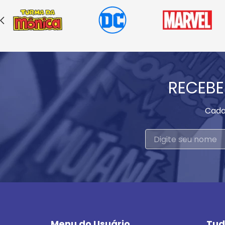
RECEBE
Cada
Menu do Usuário
Tud