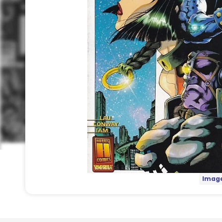
Image