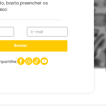
to, basta preencher os
ixo:
Enviar
partilhe: