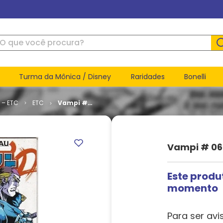
ue você procura?
Turma da Mônica / Disney
Raridades
Bonelli
 – ETC
ETC
Vampi #
06
Vampi # 06
Este produ
momento
Para ser avi