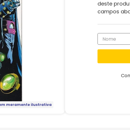
deste produ
campos aba
Com
m meramente ilustrativa