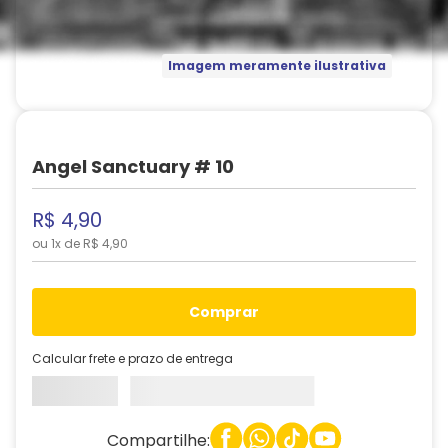
Imagem meramente ilustrativa
Angel Sanctuary # 10
R$
4
,
90
ou
1
x de
R$
4
,
90
comprar
Calcular frete e prazo de entrega
Compartilhe: