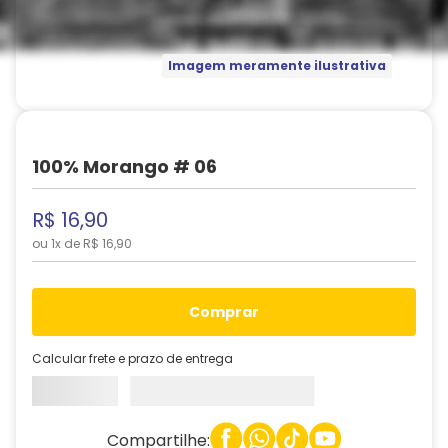
Imagem meramente ilustrativa
100% Morango # 06
R$
16
,
90
ou
1
x de
R$
16
,
90
comprar
Calcular frete e prazo de entrega
Compartilhe: