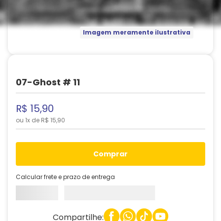
Imagem meramente ilustrativa
07-Ghost # 11
R$
15
,
90
ou
1
x de
R$
15
,
90
comprar
Calcular frete e prazo de entrega
Compartilhe: