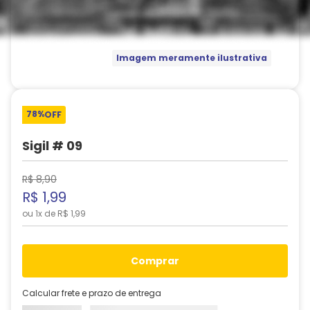
Imagem meramente ilustrativa
78%
OFF
Sigil # 09
R$
8
,
90
R$
1
,
99
ou
1
x de
R$
1
,
99
comprar
Calcular frete e prazo de entrega