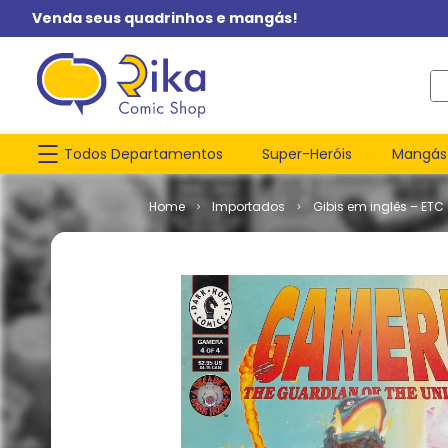
Venda seus quadrinhos e mangás!
O q
Todos Departamentos
Super-Heróis
Mangás
Importados
Gibis em inglês – ETC