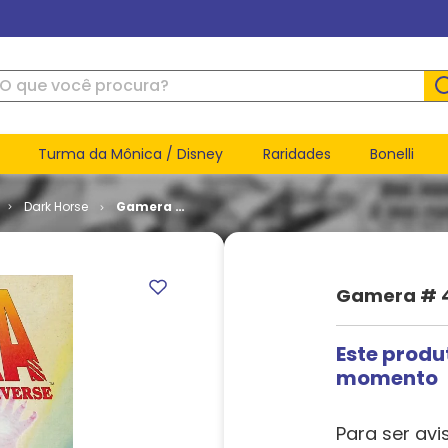
ue você procura?
Turma da Mônica / Disney
Raridades
Bonelli
Dark Horse
Gamera #
4
Gamera # 
Este produ
momento
Para ser avi