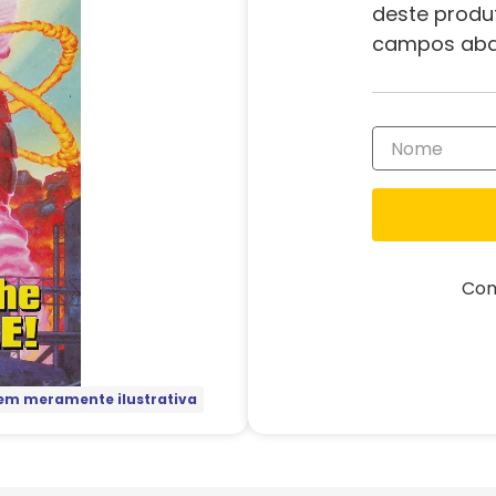
deste produ
campos aba
Com
m meramente ilustrativa