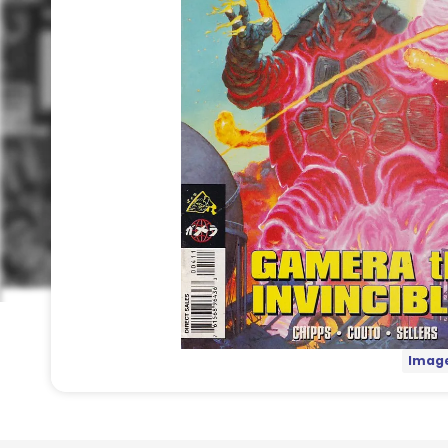
Image