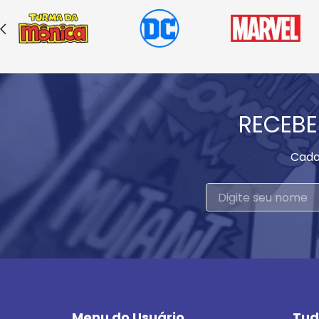
RECEBE
Cada
Menu do Usuário
Tud