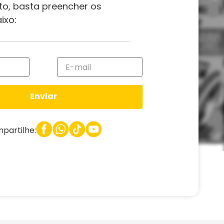
to, basta preencher os
ixo:
Enviar
partilhe: