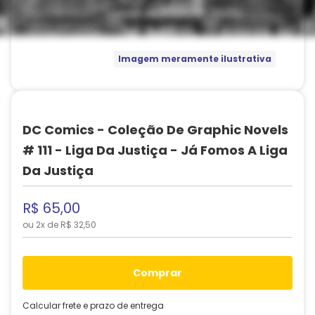
Imagem meramente ilustrativa
DC Comics - Coleção De Graphic Novels
# 111 - Liga Da Justiça - Já Fomos A Liga
Da Justiça
R$
65
,
00
ou
2
x de
R$
32
,
50
comprar
Calcular frete e prazo de entrega