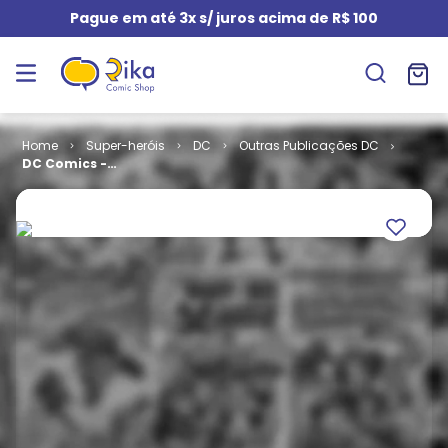
Pague em até 3x s/ juros acima de R$ 100
Super-heróis
DC
Outras Publicações DC
DC Comics -
Coleção de
Graphic
Novels # 111 -
Liga da
Justiça - Já
Fomos a Liga
da Justiça