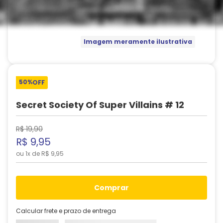
Imagem meramente ilustrativa
50%
OFF
Secret Society Of Super Villains # 12
R$
19
,
90
R$
9
,
95
ou
1
x de
R$
9
,
95
comprar
Calcular frete e prazo de entrega