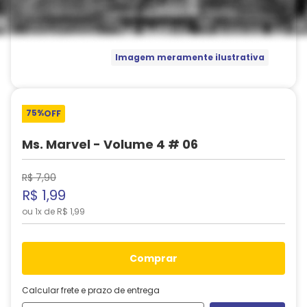
Imagem meramente ilustrativa
75%
OFF
Ms. Marvel - Volume 4 # 06
R$
7
,
90
R$
1
,
99
ou
1
x de
R$
1
,
99
comprar
Calcular frete e prazo de entrega