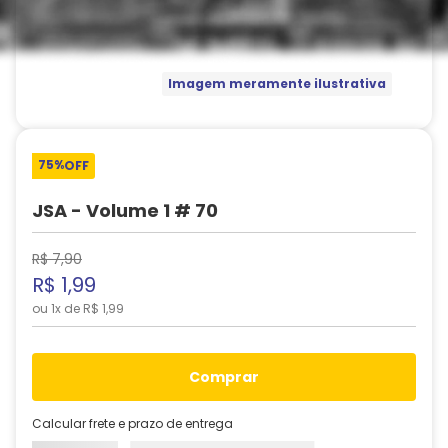
Imagem meramente ilustrativa
75%
OFF
JSA - Volume 1 # 70
R$
7
,
90
R$
1
,
99
ou
1
x de
R$
1
,
99
comprar
Calcular frete e prazo de entrega