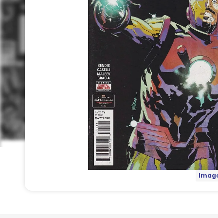
Image