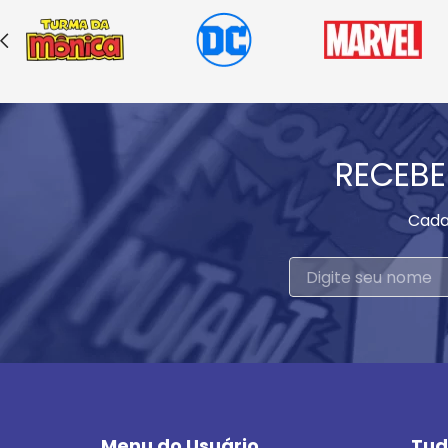
RECEBE
Cada
Menu do Usuário
Tud