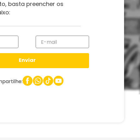
to, basta preencher os
ixo:
Enviar
partilhe: