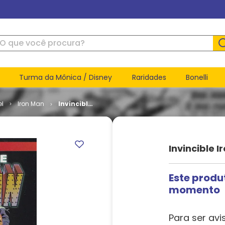
ue você procura?
Turma da Mônica / Disney
Raridades
Bonelli
el
Iron Man
Invincible
Iron Man -
Volume 4
# 597
Invincible 
Este produ
momento
Para ser avi