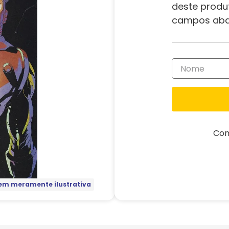
deste produ
campos aba
Com
m meramente ilustrativa