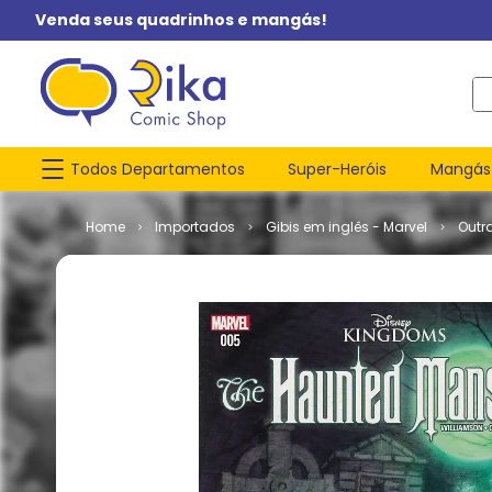
Venda seus quadrinhos e mangás!
O q
Todos Departamentos
Super-Heróis
Mangás
Importados
Gibis em inglês - Marvel
Outr