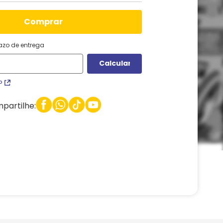
comprar
razo de entrega
P
partilhe: