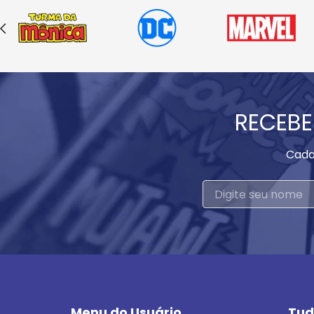
RECEBE
Cada
Menu do Usuário
Tud