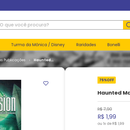
ue você procura?
Turma da Mônica / Disney
Raridades
Bonelli
as Publicações
Haunted
Mansion -
Volume 2
# 5
75%
OFF
Haunted Ma
R$
7
,
90
R$
1
,
99
ou
1
x de
R$
1
,
99