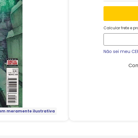
Calcular frete e p
Não sei meu CE
Com
m meramente ilustrativa