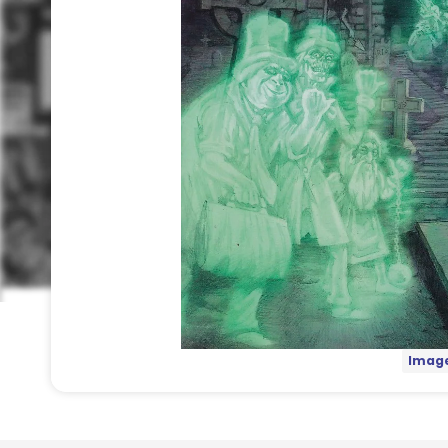
Image