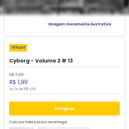
Imagem meramente ilustrativa
75%
OFF
Cyborg - Volume 2 # 13
R$
7
,
90
R$
1
,
99
ou
1
x de
R$
1
,
99
comprar
Calcular frete e prazo de entrega