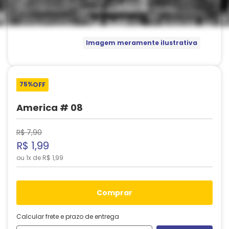
Imagem meramente ilustrativa
75%
OFF
America # 08
R$
7
,
90
R$
1
,
99
ou
1
x de
R$
1
,
99
comprar
Calcular frete e prazo de entrega