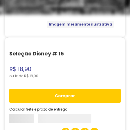
Imagem meramente ilustrativa
Seleção Disney # 15
R$
18
,
90
ou
1
x de
R$
18
,
90
comprar
Calcular frete e prazo de entrega