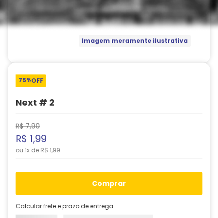
Imagem meramente ilustrativa
75%
OFF
Next # 2
R$
7
,
90
R$
1
,
99
ou
1
x de
R$
1
,
99
comprar
Calcular frete e prazo de entrega