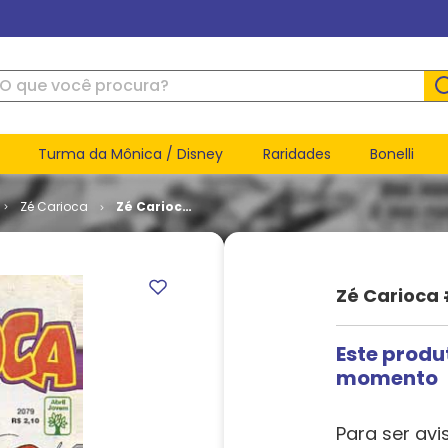
ue você procura?
Turma da Mônica / Disney
Raridades
Bonelli
Zé Carioca
Zé Carioca
# 2079
Zé Carioca 
Este produ
momento
Para ser avi