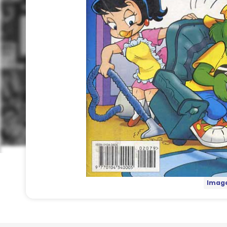
Image