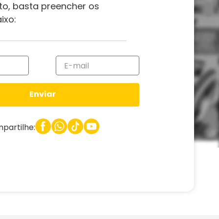
to, basta preencher os
ixo:
Enviar
partilhe: