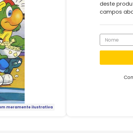
deste produ
campos aba
Com
m meramente ilustrativa