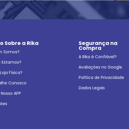
o Sobre a Rika
Segurança na 
Compra
m Somos?
A Rika é Confiável?
 Estamos?
Avaliações no Google
oja Física?
Política de Privacidade
alhe Conosco
Dados Legais
 Nosso APP
ões