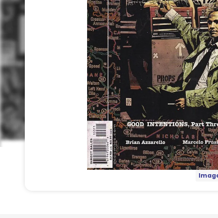
Image