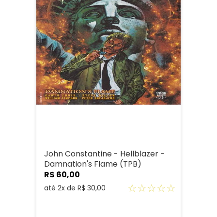
John Constantine - Hellblazer -
Damnation's Flame (TPB)
R$
60
,
00
☆
☆
☆
☆
☆
até
2
x de
R$
30
,
00