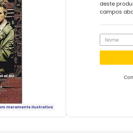
deste produ
campos aba
Com
m meramente ilustrativa