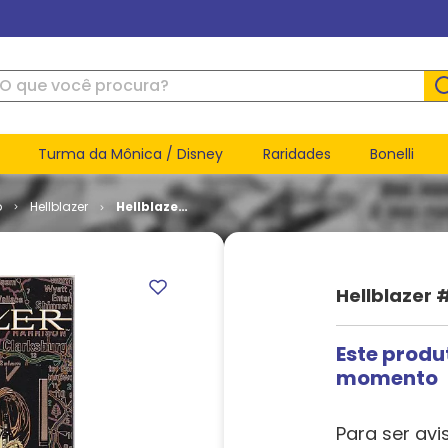
ue você procura?
Turma da Mônica / Disney
Raridades
Bonelli
o
Hellblazer
Hellblazer
# 153
Hellblazer 
Este produ
momento
Para ser avi