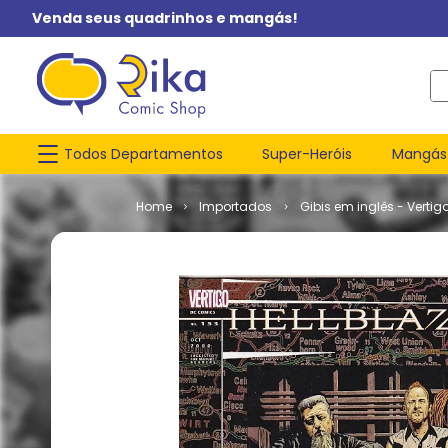
Venda seus quadrinhos e mangás!
O q
Todos Departamentos
Super-Heróis
Mangás
Importados
Gibis em inglês - Vertig