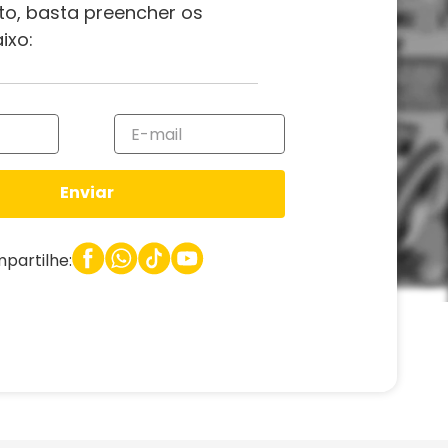
to, basta preencher os
ixo:
Enviar
partilhe: