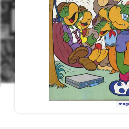
Image