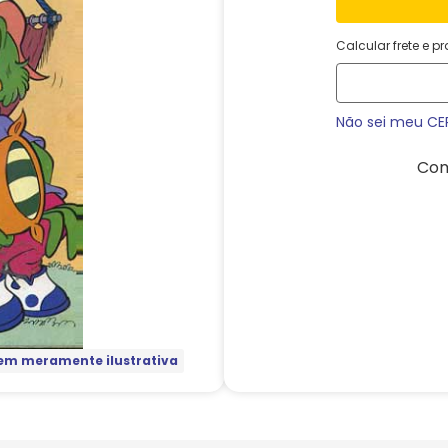
Calcular frete e p
Não sei meu CE
Com
m meramente ilustrativa