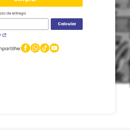
razo de entrega
P
partilhe: