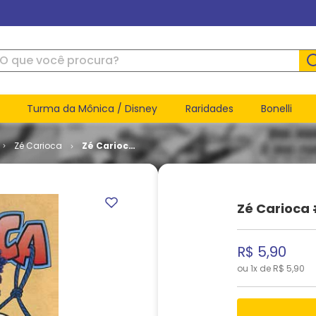
ue você procura?
Turma da Mônica / Disney
Raridades
Bonelli
Zé Carioca
Zé Carioca
# 1970
Zé Carioca 
R$
5
,
90
ou
1
x de
R$
5
,
90