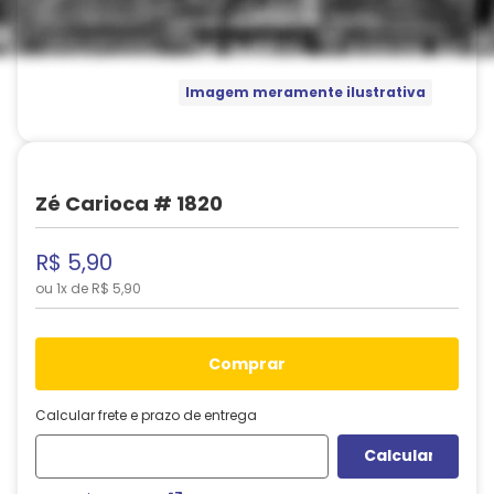
Imagem meramente ilustrativa
Zé Carioca # 1820
R$
5
,
90
ou
1
x de
R$
5
,
90
comprar
Calcular frete e prazo de entrega