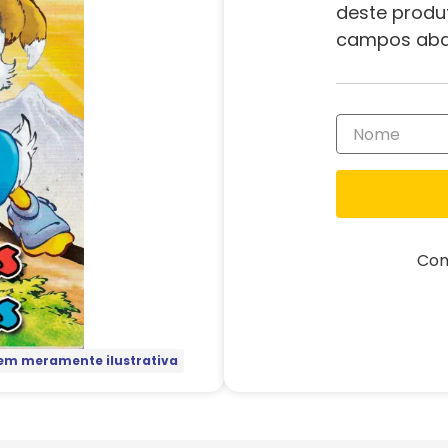
deste produ
campos aba
Com
m meramente ilustrativa