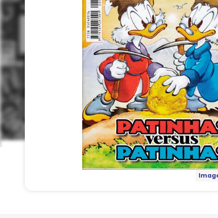
Image