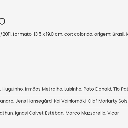
O
/2011, formato: 13.5 x 19.0 cm, cor: colorido, origem: Brasi
 Huguinho, Irmãos Metralha, Luisinho, Pato Donald, Tio Pa
anaro, Jens Hansegård, Kai Vainiomäki, Olaf Moriarty Sol
idthun, Ignasi Calvet Estéban, Marco Mazzarello, Vicar