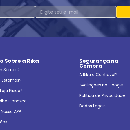
o Sobre a Rika
Segurança na 
Compra
m Somos?
A Rika é Confiável?
 Estamos?
Avaliações no Google
oja Física?
Política de Privacidade
alhe Conosco
Dados Legais
 Nosso APP
ões