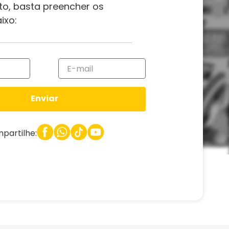
to, basta preencher os
ixo:
Enviar
partilhe: