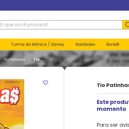
ue você procura?
Turma da Mônica / Disney
Raridades
Bonelli
Tio Patinhas
Tio
Patinhas #
549
Tio Patinha
Este produ
momento
Para ser avi