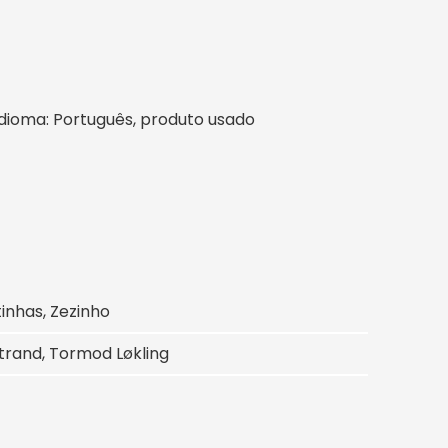
l, idioma: Português, produto usado
tinhas, Zezinho
strand, Tormod Løkling