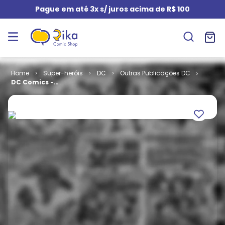
Pague em até 3x s/ juros acima de R$ 100
Super-heróis
DC
Outras Publicações DC
DC Comics -
Coleção de
Graphic
Novels # 105 -
Batman - O
Monge Louco