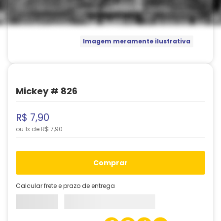
Imagem meramente ilustrativa
Mickey # 826
R$
7
,
90
ou
1
x de
R$
7
,
90
comprar
Calcular frete e prazo de entrega