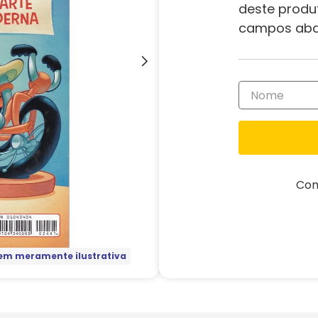
deste produ
campos aba
Com
m meramente ilustrativa