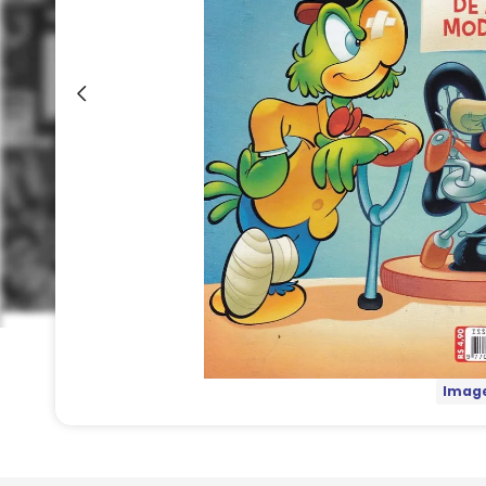
Image