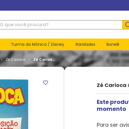
ue você procura?
Turma da Mônica / Disney
Raridades
Bonelli
Zé Carioca
Zé Carioca
# 2441
Zé Carioca 
Este produ
momento
Para ser avi