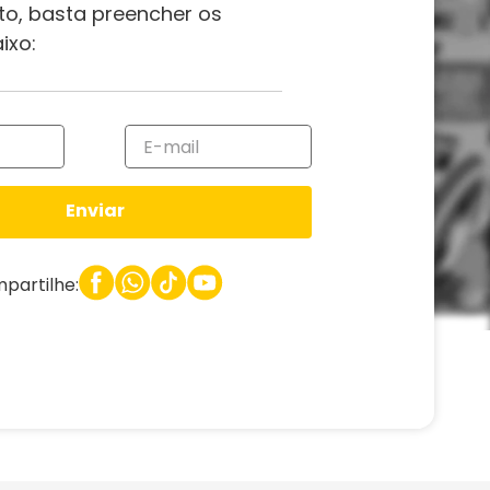
to, basta preencher os
ixo:
Enviar
partilhe: