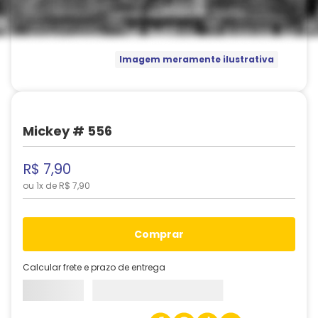
Imagem meramente ilustrativa
Mickey # 556
R$
7
,
90
ou
1
x de
R$
7
,
90
comprar
Calcular frete e prazo de entrega