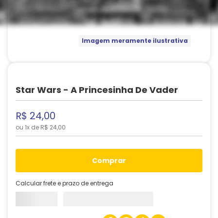
Imagem meramente ilustrativa
Star Wars - A Princesinha De Vader
R$
24
,
00
ou
1
x de
R$
24
,
00
comprar
Calcular frete e prazo de entrega