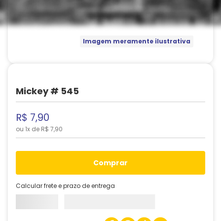
Imagem meramente ilustrativa
Mickey # 545
R$
7
,
90
ou
1
x de
R$
7
,
90
comprar
Calcular frete e prazo de entrega