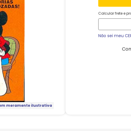
Calcular frete e p
Não sei meu CE
Com
m meramente ilustrativa