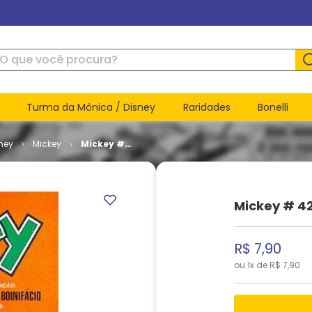
ue você procura?
Turma da Mônica / Disney
Raridades
Bonelli
ney
Mickey
Mickey #
420
Mickey # 4
R$
7
,
90
ou
1
x de
R$
7
,
90