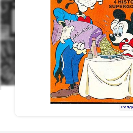
Image