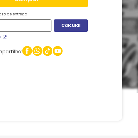
razo de entrega
P
partilhe: