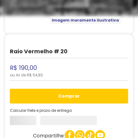
Imagem meramente ilustrativa
Raio Vermelho # 20
R$
190
,
00
ou
4
x de
R$
54
,
83
comprar
Calcular frete e prazo de entrega
Compartilhe: