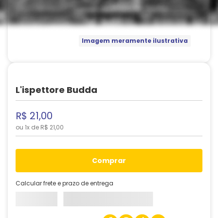
Imagem meramente ilustrativa
L'ispettore Budda
R$
21
,
00
ou
1
x de
R$
21
,
00
comprar
Calcular frete e prazo de entrega