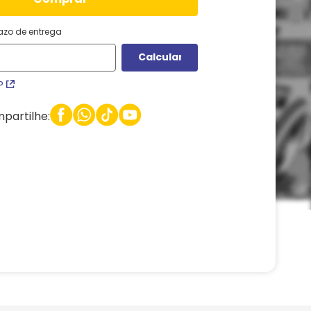
razo de entrega
P
partilhe: