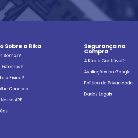
o Sobre a Rika
Segurança na 
Compra
m Somos?
A Rika é Confiável?
 Estamos?
Avaliações no Google
oja Física?
Política de Privacidade
alhe Conosco
Dados Legais
 Nosso APP
ões