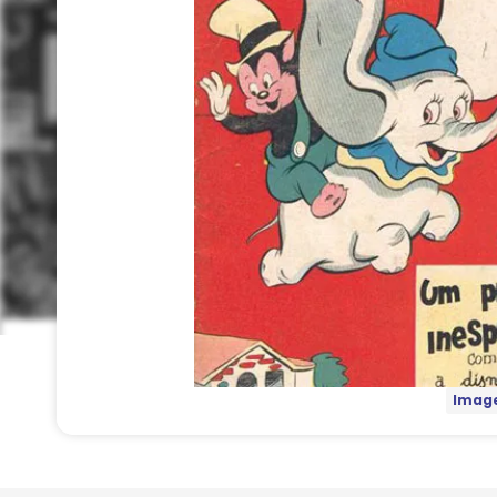
Image