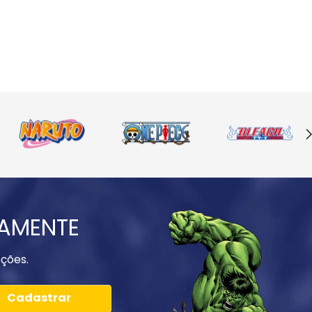
IAMENTE
ções.
Cadastrar