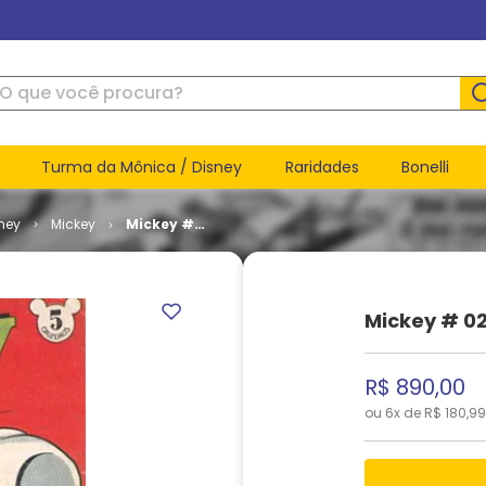
ue você procura?
Turma da Mônica / Disney
Raridades
Bonelli
ney
Mickey
Mickey #
020
Mickey # 0
R$
890
,
00
ou
6
x de
R$
180
,
99