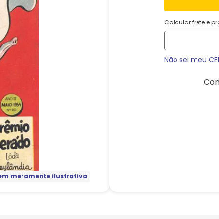
Calcular frete e p
Não sei meu CE
Com
m meramente ilustrativa