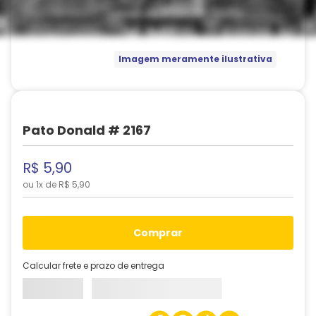
Imagem meramente ilustrativa
Pato Donald # 2167
R$
5
,
90
ou
1
x de
R$
5
,
90
comprar
Calcular frete e prazo de entrega