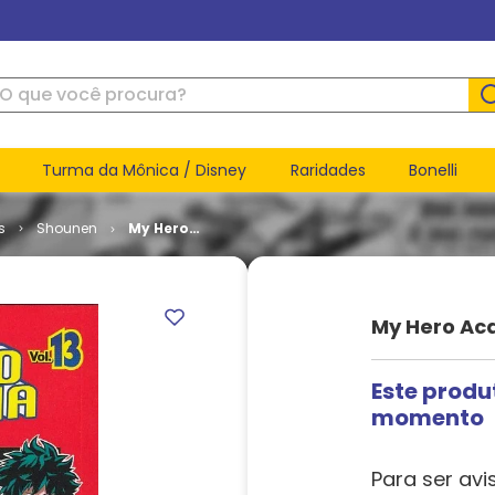
ue você procura?
Turma da Mônica / Disney
Raridades
Bonelli
s
Shounen
My Hero
Academia
# 13
My Hero Ac
Este produ
momento
Para ser avi