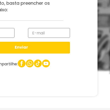
to, basta preencher os
ixo:
Enviar
partilhe: