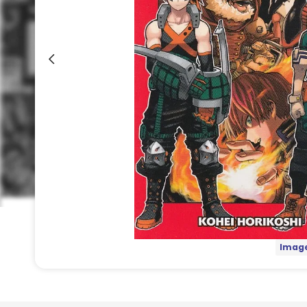
Image