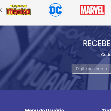
RECEBE
Cada
Menu do Usuário
Tud