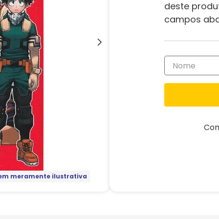
deste produ
campos aba
Com
m meramente ilustrativa