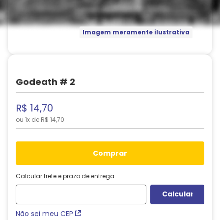
Imagem meramente ilustrativa
Godeath # 2
R$
14
,
70
ou
1
x de
R$
14
,
70
comprar
Calcular frete e prazo de entrega
Não sei meu CEP