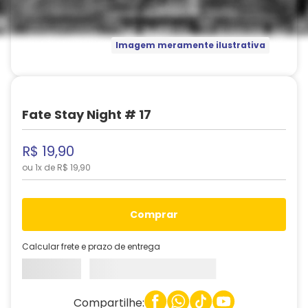
Imagem meramente ilustrativa
Fate Stay Night # 17
R$
19
,
90
ou
1
x de
R$
19
,
90
comprar
Calcular frete e prazo de entrega
Compartilhe: