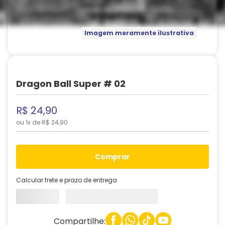
Imagem meramente ilustrativa
Dragon Ball Super # 02
R$
24
,
90
ou
1
x de
R$
24
,
90
comprar
Calcular frete e prazo de entrega
Compartilhe: