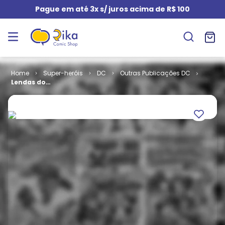
Pague em até 3x s/ juros acima de R$ 100
Super-heróis
DC
Outras Publicações DC
Lendas do
Universo DC -
Mulher-
Maravilha -
George Pérez
# 4