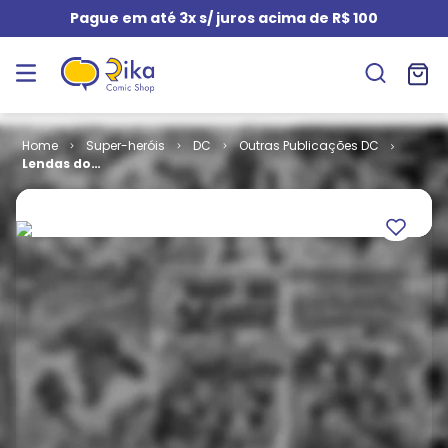
Pague em até 3x s/ juros acima de R$ 100
Super-heróis
DC
Outras Publicações DC
Lendas do
Universo DC -
Mulher-
Maravilha -
George Pérez
# 1