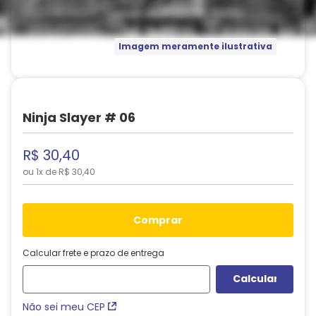
Imagem meramente ilustrativa
Ninja Slayer # 06
R$
30
,
40
ou
1
x de
R$
30
,
40
comprar
Calcular frete e prazo de entrega
Não sei meu CEP