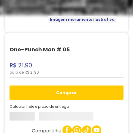
Imagem meramente ilustrativa
One-Punch Man # 05
R$
21
,
90
ou
1
x de
R$
21
,
90
comprar
Calcular frete e prazo de entrega
Compartilhe: